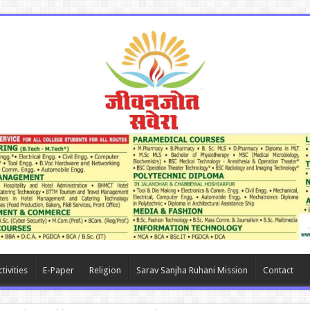
tivities
E-Paper
Religion
Sarav Sanjha Ruhani Mission
Contact