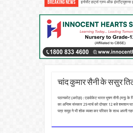
Breaking News
इनोसेंट हार्ट्स ग्रुप ऑफ़ इंस्टीट्यूशन
सीटी ग्रुप ने पांच दिवसीय आरंभ 2026 
चांद कुमार सैनी के ससुर 
पठानकोट (अरोड़ा) : एडवोकेट भारत भूषण सैनी (मनु) के पि
का अन्तिम संस्कार 29 मार्च को दोपहर 12 बजे शमशान 
पत्र समूह ने भी शोक व्यक्त कर परिवार के साथ अपनी गह