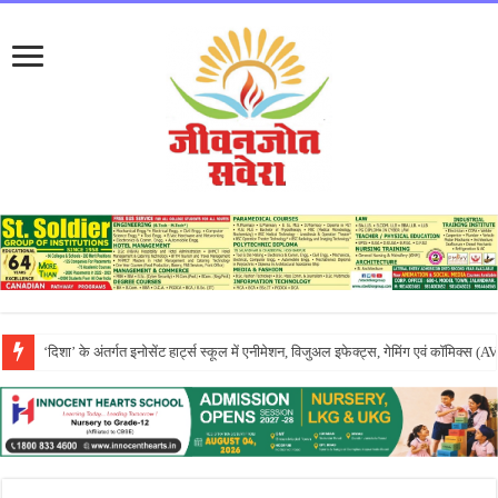
एपीजे रिदम्स किंडरवर्ल्ड में धूमधाम से मनाया गया तीयां दा मेला