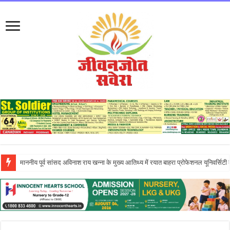
इन्नोसेंट हार्ट्स स्कूल में ‘दिशा – एन इनिशिएटिव’ के तहत आयोजित एंटरप्रेन्योरशिप सेमिनार ने