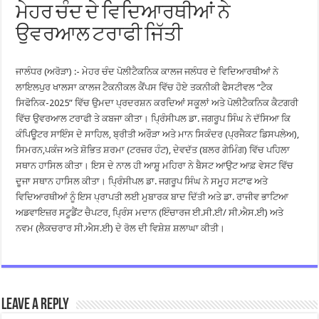
ਮੇਹਰ ਚੰਦ ਦੇ ਵਿਦਿਆਰਥੀਆਂ ਨੇ
ਉਵਰਆਲ ਟਰਾਫੀ ਜਿੱਤੀ
ਜਾਲੰਧਰ (ਅਰੋੜਾ) :- ਮੇਹਰ ਚੰਦ ਪੋਲੀਟੈਕਨਿਕ ਕਾਲਜ ਜਲੰਧਰ ਦੇ ਵਿਦਿਆਰਥੀਆਂ ਨੇ
ਲਾਇਲਪੁਰ ਖਾਲਸਾ ਕਾਲਜ ਟੈਕਨੀਕਲ ਕੈਂਪਸ ਵਿੱਚ ਹੋਏ ਤਕਨੀਕੀ ਫੈਸਟੀਵਲ “ਟੈਕ
ਸਿਫੋਨਿਕ-2025” ਵਿੱਚ ਉਮਦਾ ਪ੍ਰਦਰਸ਼ਨ ਕਰਦਿਆਂ ਸਕੂਲਾਂ ਅਤੇ ਪੋਲੀਟੈਕਨਿਕ ਕੈਟਗਰੀ
ਵਿੱਚ ਉਵਰਆਲ ਟਰਾਫੀ ਤੇ ਕਬਜਾ ਕੀਤਾ। ਪ੍ਰਿੰਸੀਪਲ ਡਾ. ਜਗਰੂਪ ਸਿੰਘ ਨੇ ਦੱਸਿਆ ਕਿ
ਕੰਪਿਊਟਰ ਸਾਇੰਸ ਦੇ ਸਾਹਿਲ, ਬ੍ਰੀਤੀ ਅਰੌੜਾ ਅਤੇ ਮਾਨ ਸਿਕੰਦਰ (ਪ੍ਰਜੈਕਟ ਡਿਸਪਲੇਅ),
ਸਿਮਰਨ,ਪਕੰਜ ਅਤੇ ਸ਼ੋਭਿਤ ਸ਼ਰਮਾ (ਟਰਜ਼ਰ ਹੰਟ), ਦੇਵਦੱਤ (ਬਲਰ ਗੇਮਿੰਗ) ਵਿੱਚ ਪਹਿਲਾ
ਸਥਾਨ ਹਾਸਿਲ ਕੀਤਾ। ਇਸ ਦੇ ਨਾਲ ਹੀ ਆਸ਼ੂ ਮਹਿਰਾ ਨੇ ਬੈਸਟ ਆਉਟ ਆਫ਼ ਵੇਸਟ ਵਿੱਚ
ਦੂਜਾ ਸਥਾਨ ਹਾਸਿਲ ਕੀਤਾ। ਪ੍ਰਿੰਸੀਪਲ ਡਾ. ਜਗਰੂਪ ਸਿੰਘ ਨੇ ਸਮੂਹ ਸਟਾਫ ਅਤੇ
ਵਿਦਿਆਰਥੀਆਂ ਨੂੰ ਇਸ ਪ੍ਰਾਪਤੀ ਲਈ ਮੁਬਾਰਕ ਬਾਦ ਦਿੱਤੀ ਅਤੇ ਡਾ. ਰਾਜੀਵ ਭਾਟਿਆ
ਅਡਵਾਇਜ਼ਰ ਸਟੂਡੈਂਟ ਚੈਪਟਰ, ਪ੍ਰਿੰਸ ਮਦਾਨ (ਇੰਚਾਰਜ ਈ.ਸੀ.ਈ/ ਸੀ.ਐਸ.ਈ) ਅਤੇ
ਨਵਮ (ਲੈਕਚਰਾਰ ਸੀ.ਐਸ.ਈ) ਦੇ ਰੋਲ ਦੀ ਵਿਸ਼ੇਸ਼ ਸ਼ਲਾਘਾ ਕੀਤੀ।
Leave a Reply