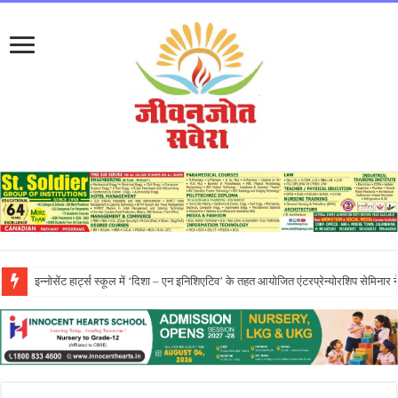
प्रो. (डॉ.) यादविंदर सिंह बराड़ ने आई.के. गुजराल पंजाब टेक्निकल यूनिवर्सिटी के वाइस-चां