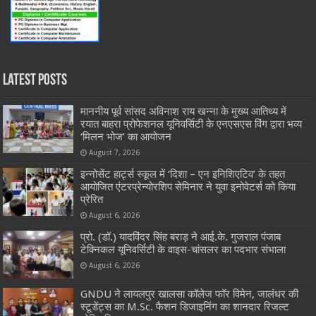
Latest Posts
माननीय पूर्व सांसद अविनाश राय खन्ना के मुख्य आतिथ्य में
रयात बाहरा प्रोफेशनल यूनिवर्सिटी के एनएसएस विंग द्वारा भव्य
‘मिलन भोज’ का आयोजन
August 7, 2026
इन्नोसेंट हार्ट्स स्कूल में ‘दिशा – एन इनिशिएटिव’ के तहत
आयोजित एंटरप्रेन्योरशिप सेमिनार ने युवा इनोवेटर्स को किया
प्रेरित
August 6, 2026
प्रो. (डॉ.) यादविंदर सिंह बराड़ ने आई.के. गुजराल पंजाब
टेक्निकल यूनिवर्सिटी के वाइस-चांसलर का पदभार संभाला
August 6, 2026
GNDU ने लायलपुर खालसा कॉलेज फॉर विमेन, जालंधर की
स्टूडेंट्स का M.Sc. फैशन डिजाइनिंग का शानदार रिजल्ट