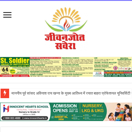
इन्नोसेंट हार्ट्स स्कूल में ‘दिशा – एन इनिशिएटिव’ के तहत आयोजित एंटरप्रेन्योरशिप सेमिनार ने