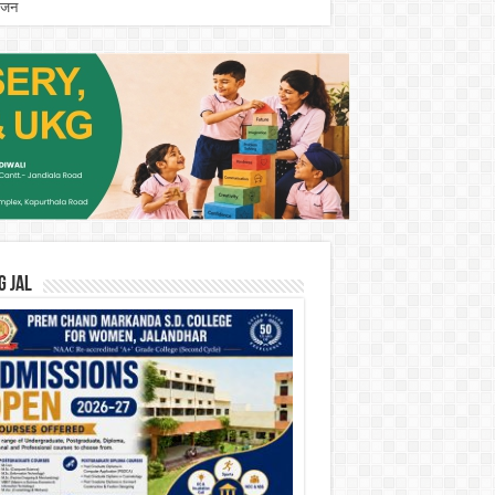
योजन
G JAL