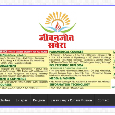
tivities
E-Paper
Religion
Sarav Sanjha Ruhani Mission
Contact