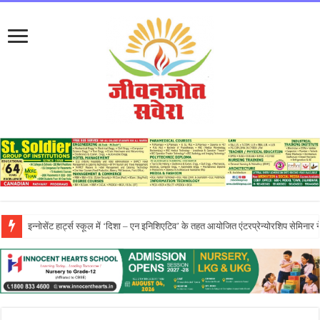
प्रो. (डॉ.) यादविंदर सिंह बराड़ ने आई.के. गुजराल पंजाब टेक्निकल यूनिवर्सिटी के वाइस-चां