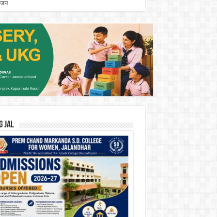
योजन
G JAL