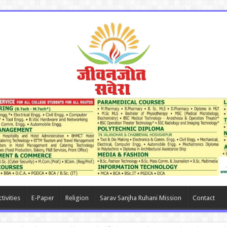
tivities
E-Paper
Religion
Sarav Sanjha Ruhani Mission
Contact