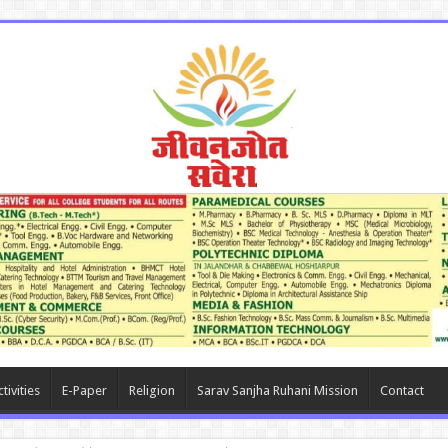
tivities
E-Paper
Religion
Sarav Sanjha Ruhani Mission
Contact