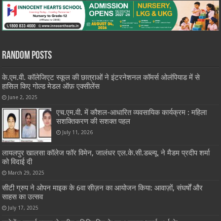
Random Posts
के.एम.वी. कॉलेजिएट स्कूल की छात्राओं ने इंटरनेशनल कॉमर्स ओलंपियाड में से
हासिल किए गोल्ड मेडल ऑफ़ एक्सीलेंस
June 2, 2025
एच.एम.वी. में कौशल-आधारित व्यवसायिक कार्यक्रम : महिला
सशक्तिकरण की सशक्त पहल
July 11, 2026
लायलपुर खालसा कॉलेज फॉर विमेन, जालंधर एल.के.सी.डब्ल्यू. ने मैडम प्रदीप शर्मा
को विदाई दी
March 29, 2025
सीटी ग्रुप ने ओपन माइक के 6वा सीज़न का आयोजन किया: आवाज़ों, संघर्षों और
साहस का उत्सव
July 17, 2025