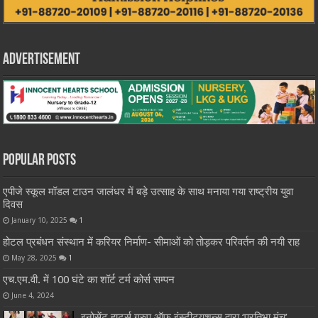
Advertisement
Popular Posts
एपीजे स्कूल मॉडल टाउन जालंधर में बड़े उत्साह के साथ मनाया गया राष्ट्रीय युवा
दिवस
January 10, 2025
1
होटल प्रबंधन संस्थान में करियर निर्माण- सीमाओं को तोड़कर परिवर्तन की नयी राह
May 28, 2025
1
एच.एम.वी. में 100 घंटे का शॉर्ट टर्म कोर्स सम्पन
June 4, 2024
इनोसेंट हार्ट्स ग्रुप ऑफ़ इंस्टीट्यूशन्स द्वारा ‘प्रतिभा मंच’