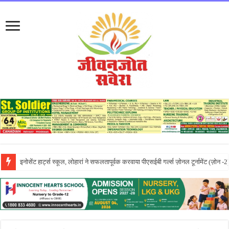
लायलपुर खालसा कॉलेज फॉर विमेन, जालंधर की पूनम ने GNDU यूनिवर्सिटी एग्जाम में चौथा