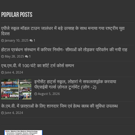
Popular Posts
एपीजे स्कूल मॉडल टाउन जालंधर में बड़े उत्साह के साथ मनाया गया राष्ट्रीय युवा
दिवस
January 10, 2025
1
होटल प्रबंधन संस्थान में करियर निर्माण- सीमाओं को तोड़कर परिवर्तन की नयी राह
May 28, 2025
1
एच.एम.वी. में 100 घंटे का शॉर्ट टर्म कोर्स सम्पन
June 4, 2024
इनोसेंट हार्ट्स स्कूल, लोहारां ने सफलतापूर्वक करवाया
पीएसईबी गर्ल्स ज़ोनल टूर्नामेंट (ज़ोन -2)
August 5, 2026
के.एम.वी. में छात्राओं के लिए शानदार जिम एवं हेल्थ क्लब की सुविधा उपलब्ध
June 4, 2024