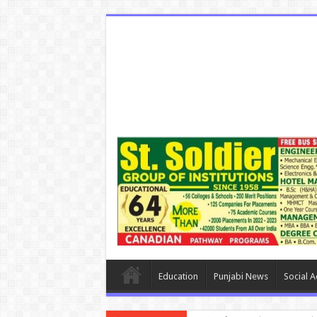
Education
Punjabi News
Social Ac