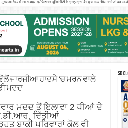
े मुख्य आतिथ्य में रयात बाहरा प्रोफेशनल यूनिवर्सिटी के एनएसएस विंग द्वारा भव्य ‘मिलन भोज’ का आ
इनिशिएटिव’ के तहत आयोजित एंटरप्रेन्योरशिप सेमिनार ने युवा इनोवेटर्स को किया प्रेरित
SD CL
ੱਲੋਂ ਜਾਰਜੀਆ ਹਾਦਸੇ ‘ਚ ਮਰਨ ਵਾਲੇ
ੱਡੀ ਮਦਦ
ਵਾਰ ਮਦਦ ਤੋਂ ਇਲਾਵਾ 2 ਧੀਆਂ ਦੇ
ੱਫ.ਡੀ.ਆਰ. ਦਿੱਤੀਆਂ
ੜ੍ਹਤ ਬਾਕੀ ਪਰਿਵਾਰਾਂ ਕੋਲ ਵੀ