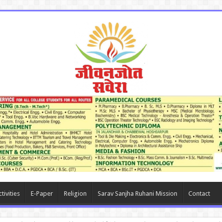
tivities
E-Paper
Religion
Sarav Sanjha Ruhani Mission
Contact