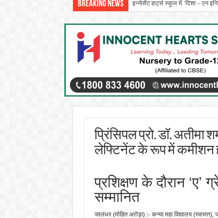
Breaking News
इन्नोसेंट हार्ट्स स्कूल में ‘दिशा – एन 
प्रो. (डॉ.) यादविंदर सिंह बराड़ ने आई.
प्रिंसिपल प्रो. डॉ. अतीमा शर
लेफ्टिनेंट के रूप में कमीशन
प्रशिक्षण के दौरान ‘ए’ 
सम्मानित
जालंधर (मोहित अरोड़ा) :- कन्या महा विद्यालय (स्वायत्त), 