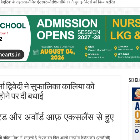
इनिशिएटिव’ के तहत आयोजित एंटरप्रेन्योरशिप सेमिनार ने युवा इनोवेटर्स को किया प्रेरित
के. गुजराल पंजाब टेक्निकल यूनिवर्सिटी के वाइस-चांसलर का पदभार संभाला
SD CL
्मा द्विवेदी ने सुफालिका कालिया को
 होने पर दी बधाई
ग्रेड और अवॉर्ड आफ़ एकसलैंस से हुए
जो महिला शिक्षा में अग्रणी है, ने एक बार फिर अपनी राष्ट्रीय कैडेट कोर (एनसीसी)