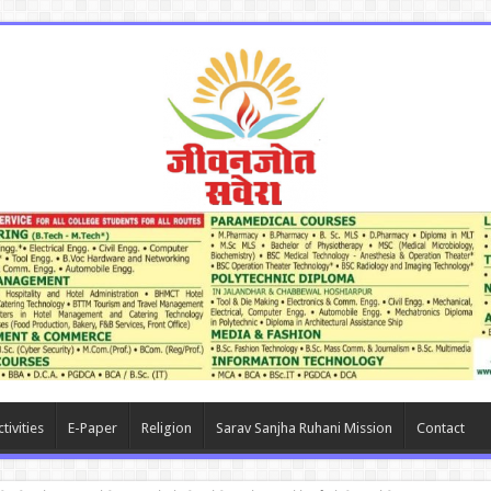
tivities
E-Paper
Religion
Sarav Sanjha Ruhani Mission
Contact