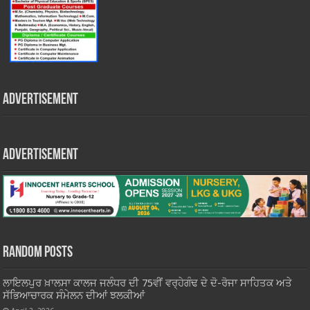
Advertisement
Advertisement
Random Posts
ਲਾਇਲਪੁਰ ਖ਼ਾਲਸਾ ਕਾਲਜ ਜਲੰਧਰ ਦੀ 75ਵੀਂ ਵਰ੍ਹੇਗੰਢ ਦੇ ਦੋ-ਰੋਜਾ ਸਾਹਿਤਕ ਅਤੇ
ਸੱਭਿਆਚਾਰਕ ਸੰਮੇਲਨ ਦੀਆਂ ਝਲਕੀਆਂ