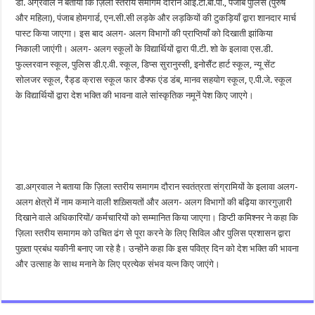
डा. अग्रवाल ने बताया कि ज़िला स्तरीय समागम दौरान आई.टी.बी.पी., पंजाब पुलिस (पुरुष
और महिला), पंजाब होमगार्ड, एन.सी.सी लड़के और लड़कियों की टुकड़ियाँ द्वारा शानदार मार्च
पास्ट किया जाएगा। इस बाद अलग- अलग विभागों की प्राप्तियाँ को दिखाती झांकिया
निकाली जाएंगी। अलग- अलग स्कूलों के विद्यार्थियों द्वारा पी.टी. शो के इलावा एस.डी.
फुल्लरवान स्कूल, पुलिस डी.ए.वी. स्कूल, डिप्स सुरानुस्सी, इनोसैंट हार्ट स्कूल, न्यू सेंट
सोलजर स्कूल, रैड्ड क्रास स्कूल फार डैफ्फ एंड डंब, मानव सहयोग स्कूल, ए.पी.जे. स्कूल
के विद्यार्थियों द्वारा देश भक्ति की भावना वाले सांस्कृतिक नमूनें पेश किए जाएगे।
डा.अग्रवाल ने बताया कि ज़िला स्तरीय समागम दौरान स्वतंत्रता संग्रामियों के इलावा अलग-
अलग क्षेत्रों में नाम कमाने वाली शख़्सियतों और अलग- अलग विभागों की बढ़िया कारगुज़ारी
दिखाने वाले अधिकारियों/ कर्मचारियों को सम्मानित किया जाएगा। डिप्टी कमिश्नर ने कहा कि
ज़िला स्तरीय समागम को उचित ढंग से पूरा करने के लिए सिविल और पुलिस प्रशासन द्वारा
पुख़्ता प्रबंध यकीनी बनाए जा रहे है। उन्होंने कहा कि इस पवित्र दिन को देश भक्ति की भावना
और उत्साह के साथ मनाने के लिए प्रत्येक संभव यत्न किए जाएंगे।