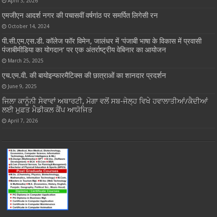
April 3, 2026
एमजीएन आदर्श नगर की पचासवीं वर्षगांठ पर समर्पित लिगेसी रन
October 14, 2024
पी.सी.एम.एस.डी. कॉलेज फॉर विमेन, जालंधर में ‘पंजाबी भाषा के विकास में प्रवासी
पंजाबीमीडिया का योगदान’ पर एक अंतर्राष्ट्रीय वेबिनार का आयोजन
March 25, 2025
एच.एम.वी. की बायोइन्फारमैटिक्स की छात्राओं का शानदार प्रदर्शन
June 9, 2025
ਜਿਲਾ ਕਾਨੂੰਨੀ ਸੇਵਾਵਾਂ ਅਥਾਰਟੀ, ਮੋਗਾ ਵਲੋਂ ਸਬ-ਜੇਲ੍ਹ ਵਿਖੇ ਹਵਾਲਾਤੀਆਂ/ਕੈਦੀਆਂ
ਲਈ ਮੁਫ਼ਤ ਮੈਡੀਕਲ ਕੈਂਪ ਆਯੋਜਿਤ
April 7, 2026