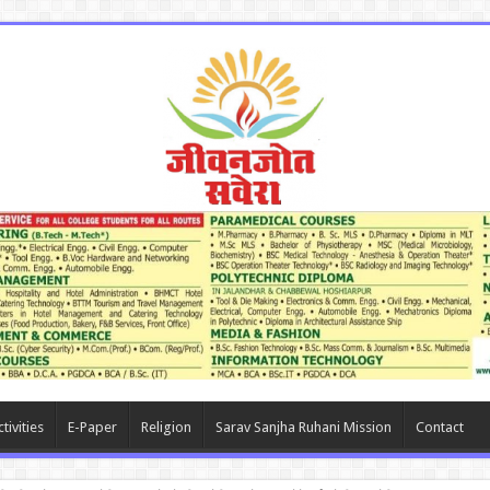
tivities
E-Paper
Religion
Sarav Sanjha Ruhani Mission
Contact