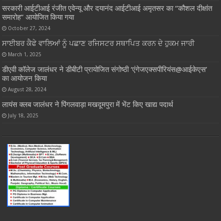
सरकारी आईटीआई रंजीत एवेन्यू और दयानंद आईटीआई अमृतसर का “कौशल दीक्षांत
समारोह” आयोजित किया गया
October 27, 2024
ਸਾਈਬਰ ਕੈਫੇ ਵਾਲਿਆਂ ਨੂੰ ਪਛਾਣ ਰਜਿਸਟਰ ਸਥਾਪਿਤ ਕਰਨ ਦੇ ਹੁਕਮ ਜਾਰੀ
March 1, 2025
डीएवी कॉलेज जालंधर ने डीबीटी प्रायोजित संगोष्ठी ‘एंगेजएक्सपीरियंस@आईकेएस’
का आयोजन किया
August 28, 2024
लायंस क्लब जालंधर ने पिंगलवाड़ा मखदूमपुरा में भेंट किए खाद्य पदार्थ
July 18, 2025