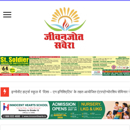
प्रो. (डॉ.) यादविंदर सिंह बराड़ ने आई.के. गुजराल पंजाब टेक्निकल यूनिवर्सिटी के वाइस-चां