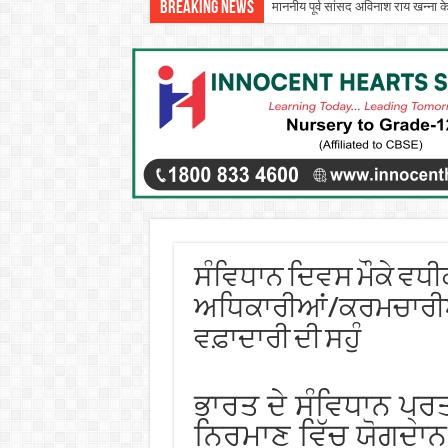
Breaking News
माननीय पूर्व सांसद अविनाश राय खन्ना क
इन्नोसेंट हार्ट्स स्कूल में ‘दिशा – एन 
ਸੰਵਿਧਾਨ ਦਿਵਸ ਮੌਕੇ ਵਧੀਕ
ਅਧਿਕਾਰੀਆਂ/ਕਰਮਚਾਰੀਆਂ 
ਵਫ਼ਾਦਾਰੀ ਦੀ ਸਹੁੰ
ਭਾਰਤ ਦੇ ਸੰਵਿਧਾਨ ਪ੍
ਨਿਰਮਾਣ ਵਿੱਚ ਯੋਗਦਾ