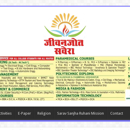
tivities
E-Paper
Religion
Sarav Sanjha Ruhani Mission
Contact