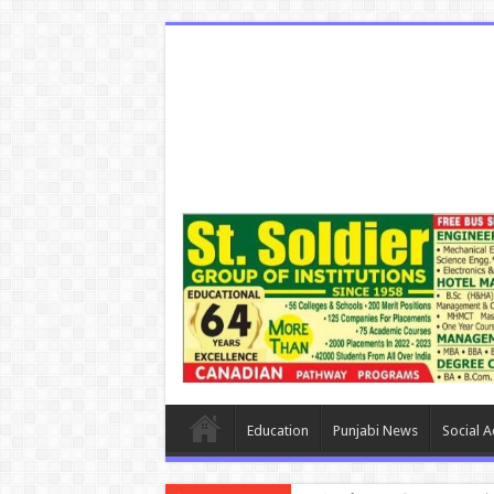
Education
Punjabi News
Social Ac