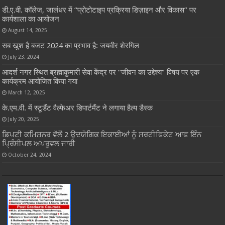
डी.ए.वी. कॉलेज, जालंधर में “प्रोटोटाइप प्रक्रिया डिज़ाइन और विकास” पर
कार्यशाला का आयोजन
August 14, 2025
सब खुश है बजट 2024 का प्रभाव है: जयवीर शेरगिल
July 23, 2024
आदर्श नगर स्थित ब्रह्माकुमारी सेवा केंद्र पर “जीवन का उद्देश्य” विषय पर एक
कार्यक्रम आयोजित किया गया
March 12, 2025
के.एम.वी. में स्टूडैंट वैल्फेअर डिपार्टमैंट ने लगाया हैल्प डैस्क
July 20, 2025
ਡਿਪਟੀ ਕਮਿਸ਼ਨਰ ਵੱਲੋਂ 2 ਉਦਯੋਗਿਕ ਇਕਾਈਆਂ ਨੂੰ ਸਰਟੀਫਿਕੇਟ ਆਫ ਇੰਨ
ਪ੍ਰਿੰਸੀਪਲ ਅਪਰੂਵਲ ਜਾਰੀ
October 24, 2024