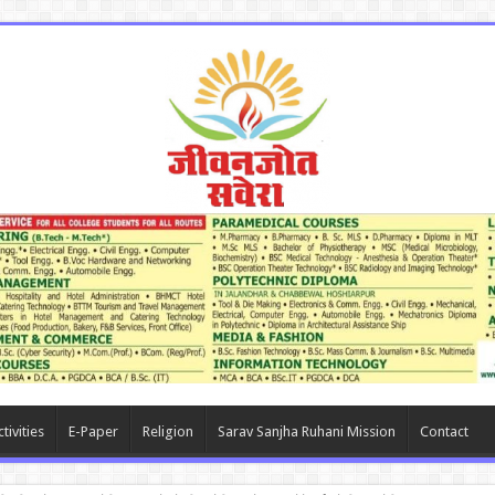
tivities
E-Paper
Religion
Sarav Sanjha Ruhani Mission
Contact