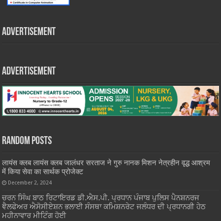
Advertisement
Advertisement
Random Posts
लायंस क्लब लायंस क्लब जालंधर सरताज ने गुरु नानक मिशन नेत्रहीन वृद्ध आश्रम
में किया सेवा का सार्थक प्रोजेक्ट
December 2, 2024
ਚਰਨ ਸਿੰਘ ਬਾਠ ਰਿਟਾਇਰਡ ਡੀ.ਐਸ.ਪੀ. ਪ੍ਰਧਾਨ ਪੰਜਾਬ ਪੁਲਿਸ ਪੈਨਸ਼ਨਰਜ
ਞੈਲਫੇਅਰ ਐਸੋਸੀਏਸ਼ਨ ਭਲਾਈ ਸੰਸਥਾ ਕਮਿਸ਼ਨਰੇਟ ਜਲੰਧਰ ਦੀ ਪ੍ਰਧਾਨਗੀ ਹੇਠ
ਮਹੀਨਾਵਾਰ ਮੀਟਿੰਗ ਹੋਈ