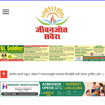
लायलपुर खालसा कॉलेज फॉर विमेन, जालंधर की पूनम ने GNDU यूनिवर्सिटी एग्जाम में चौथा