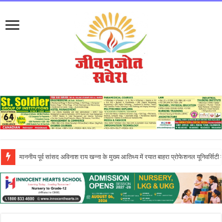
इन्नोसेंट हार्ट्स स्कूल में ‘दिशा – एन इनिशिएटिव’ के तहत आयोजित एंटरप्रेन्योरशिप सेमिनार ने