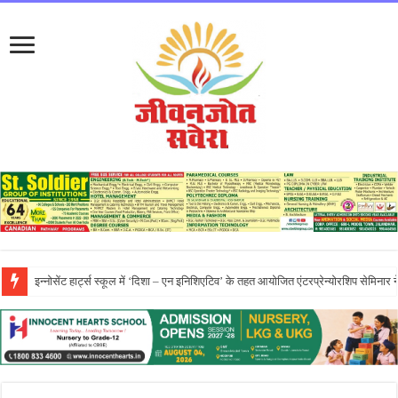
प्रो. (डॉ.) यादविंदर सिंह बराड़ ने आई.के. गुजराल पंजाब टेक्निकल यूनिवर्सिटी के वाइस-चां