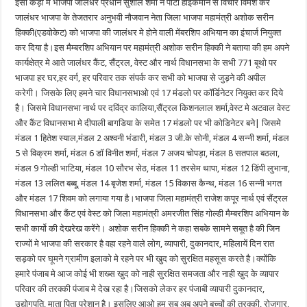
इसी कड़ी मे भाजपा जालंधर प्रधान सुशील शर्मा ने पार्टी हाइकमान से विचार विमर्श कर
जालंधर भाजपा के तेजतरार अनुभवी नौजवान नेता जिला भाजपा महामंत्री अशोक सरीन
हिक्की(एडवोकेट) को भाजपा की जालंधर मे होने वाली मेंबरशिप अभियान का इंचार्ज नियुक्त
कर दिया है।इस मैम्बरशिप अभियान पर महामंत्री अशोक सरीन हिक्की ने बताया की हम अपने
कार्यक्षेत्र मे आते जालंधर कैंट, सैंट्रल, वेस्ट और नार्थ विधानसभा के सभी 771 बूथो पर
भाजपा हर घर,हर वर्ग, हर परिवार तक संपर्क कर सभी को भाजपा से जुड़ने की अपील
करेगी। जिसके लिए हमने चार विधानसभाओ एवं 17 मंडलो पर कॉर्डिनेटर नियुक्त कर दिये
है। जिसमे विधानसभा नार्थ पर दविंद्र कालिया,सैंट्रल किशनलाल शर्मा,वेस्ट मे अटवाल वेस्ट
और कैंट विधानसभा मे दीपाली बागडिया के समेत 17 मंडलो पर भी कोडिनेटर बने| जिसमे
मंडल 1 हितेश स्याल,मंडल 2 अश्वनी भंडारी, मंडल 3 जी.के सोनी, मंडल 4 सन्नी शर्मा, मंडल
5 से विक्रम शर्मा, मंडल 6 डॉ विनीत शर्मा, मंडल 7 अजय चोपड़ा, मंडल 8 सतपाल बठला,
मंडल 9 गोल्डी भाटिया, मंडल 10 सौरभ सेठ, मंडल 11 तरसेम थापा, मंडल 12 डिंपी लुभाना,
मंडल 13 ललित बब्बू, मंडल 14 बृजेश शर्मा, मंडल 15 विकास कैन्थ, मंडल 16 सन्नी भगत
और मंडल 17 शिवम को लगाया गया है।भाजपा जिला महामंत्री राजेश कपूर नार्थ एवं सैंट्रल
विधानसभा और कैंट एवं वेस्ट को जिला महामंत्री अमरजीत सिंह गोल्डी मैम्बरशिप अभियान के
सभी कार्यो की देखरेख करेंगे। अशोक सरीन हिक्की ने कहा सबके सामने सबूत है की जिन
राज्यों मे भाजपा की सरकार है वहा रहने वाले लोग, व्यापारी, दुकानदार, महिलायें दिन रात
सड़को पर घूमने ग्रामीण इलाको मे रहने पर भी खुद को सुरक्षित महसूस करते है।क्योंकि
हमारे पंजाब मे आज कोई भी शख्स खुद को नाही सुरक्षित समजता और नाही खुद के व्यापार
परिवार की तरक्की पंजाब मे देख रहा है।जिसको लेकर हर पंजाबी व्यापारी दुकानदार,
उद्योगपति, माता पिता परेशान है। इसलिए आओ हम सब अब अपने बच्चों की तरक्की, रोजगार,