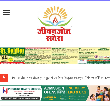
एपीजे रिदम्स किंडरवर्ल्ड में धूमधाम से मनाया गया तीयां दा मेला