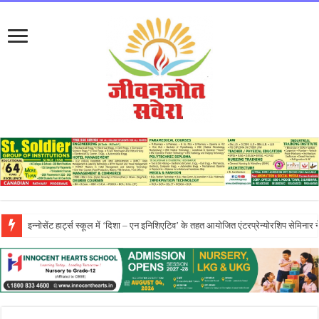
प्रो. (डॉ.) यादविंदर सिंह बराड़ ने आई.के. गुजराल पंजाब टेक्निकल यूनिवर्सिटी के वाइस-चां