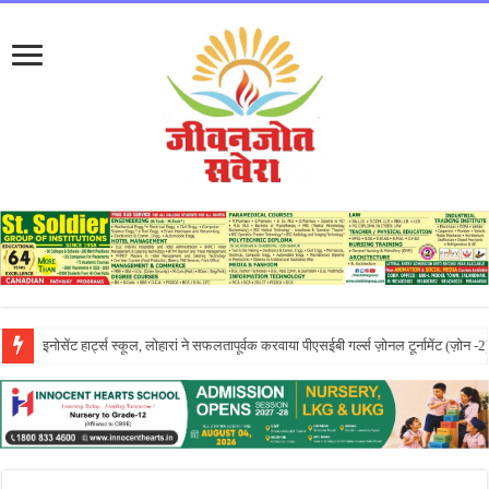
लायलपुर खालसा कॉलेज फॉर विमेन, जालंधर की पूनम ने GNDU यूनिवर्सिटी एग्जाम में चौथा