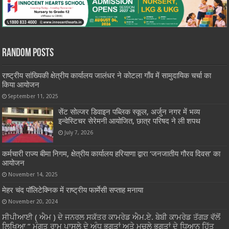
Random Posts
राष्ट्रीय सांख्यिकी क्षेत्रीय कार्यालय जालंधर ने कोटला गाँव में सामुदायिक चर्चा का
किया आयोजन
September 11, 2025
सेंट सोल्जर डिवाइन पब्लिक स्कूल, अर्जुन नगर में भव्य
इन्वेस्टिचर सेरेमनी आयोजित, छात्र परिषद ने ली शपथ
July 7, 2026
कर्मचारी राज्य बीमा निगम, क्षेत्रीय कार्यालय हरियाणा द्वारा ‘जनजातीय गौरव दिवस’ का
आयोजन
November 14, 2025
मेहर चंद पॉलिटेक्निक में राष्ट्रीय फार्मेसी सप्ताह मनाया
November 20, 2024
ਸੀਪੀਆਈ ( ਐਮ ) ਦੇ ਜਨਰਲ ਸਕੱਤਰ ਕਾਮਰੇਡ ਐਮ.ਏ. ਬੇਬੀ ਕਾਮਰੇਡ ਤੱਗੜ ਵੱਲੋਂ
ਲਿਖਿਆ ” ਮੰਗਤ ਰਾਮ ਪਾਸਲੇ ਦੇ ਅੰਧ ਭਗਤਾਂ ਅਤੇ ਮਚਲੇ ਭਗਤਾਂ ਦੇ ਧਿਆਨ ਹਿੱਤ