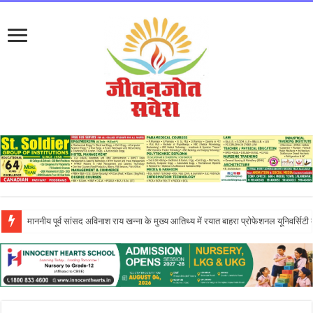
इन्नोसेंट हार्ट्स स्कूल में ‘दिशा – एन इनिशिएटिव’ के तहत आयोजित एंटरप्रेन्योरशिप सेमिनार ने