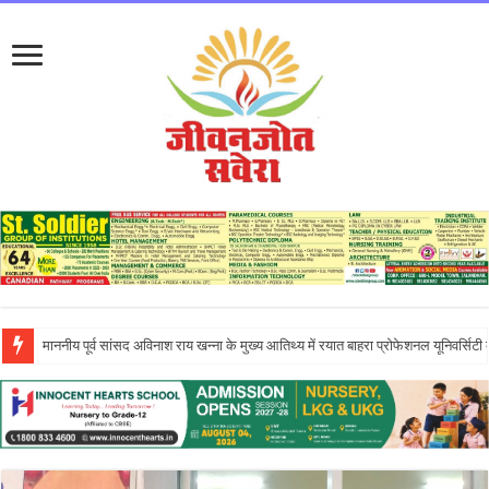
इन्नोसेंट हार्ट्स स्कूल में ‘दिशा – एन इनिशिएटिव’ के तहत आयोजित एंटरप्रेन्योरशिप सेमिनार ने