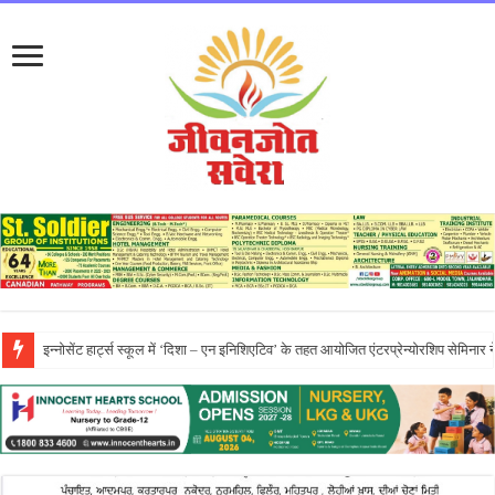
प्रो. (डॉ.) यादविंदर सिंह बराड़ ने आई.के. गुजराल पंजाब टेक्निकल यूनिवर्सिटी के वाइस-चां