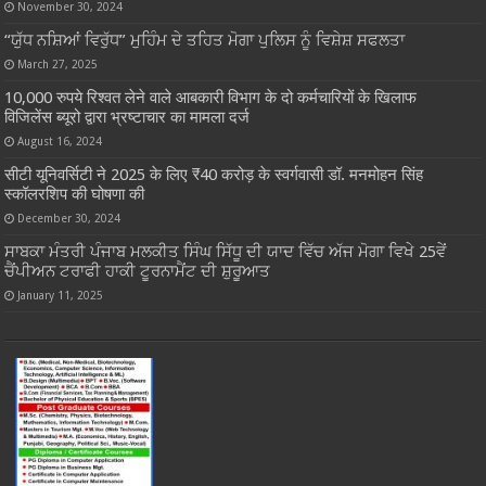
November 30, 2024
“ਯੁੱਧ ਨਸ਼ਿਆਂ ਵਿਰੁੱਧ” ਮੁਹਿੰਮ ਦੇ ਤਹਿਤ ਮੋਗਾ ਪੁਲਿਸ ਨੂੰ ਵਿਸ਼ੇਸ਼ ਸਫਲਤਾ
March 27, 2025
10,000 रुपये रिश्वत लेने वाले आबकारी विभाग के दो कर्मचारियों के खिलाफ
विजिलेंस ब्यूरो द्वारा भ्रष्टाचार का मामला दर्ज
August 16, 2024
सीटी यूनिवर्सिटी ने 2025 के लिए ₹40 करोड़ के स्वर्गवासी डॉ. मनमोहन सिंह
स्कॉलरशिप की घोषणा की
December 30, 2024
ਸਾਬਕਾ ਮੰਤਰੀ ਪੰਜਾਬ ਮਲਕੀਤ ਸਿੰਘ ਸਿੱਧੂ ਦੀ ਯਾਦ ਵਿੱਚ ਅੱਜ ਮੋਗਾ ਵਿਖੇ 25ਵੇਂ
ਚੈਂਪੀਅਨ ਟਰਾਫੀ ਹਾਕੀ ਟੂਰਨਾਮੈਂਟ ਦੀ ਸ਼ੁਰੂਆਤ
January 11, 2025